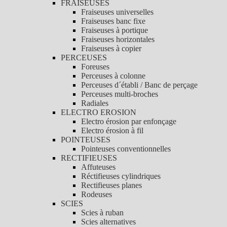
FRAISEUSES
Fraiseuses universelles
Fraiseuses banc fixe
Fraiseuses à portique
Fraiseuses horizontales
Fraiseuses à copier
PERCEUSES
Foreuses
Perceuses à colonne
Perceuses d´établi / Banc de perçage
Perceuses multi-broches
Radiales
ELECTRO EROSION
Electro érosion par enfonçage
Electro érosion à fil
POINTEUSES
Pointeuses conventionnelles
RECTIFIEUSES
Affuteuses
Réctifieuses cylindriques
Rectifieuses planes
Rodeuses
SCIES
Scies à ruban
Scies alternatives