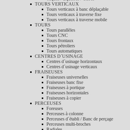
TOURS VERTICAUX
Tours verticaux à banc déplaçable
Tours verticaux à traverse fixe
Tours verticaux à traverse mobile
TOURS
Tours parallèles
Tours CNC
Tours frontaux
Tours pétroliers
Tours automatiques
CENTRES D´USINAGE
Centres d´usinage horizontaux
Centres d´usinage verticaux
FRAISEUSES
Fraiseuses universelles
Fraiseuses banc fixe
Fraiseuses à portique
Fraiseuses horizontales
Fraiseuses à copier
PERCEUSES
Foreuses
Perceuses à colonne
Perceuses d´établi / Banc de perçage
Perceuses multi-broches
Radiales