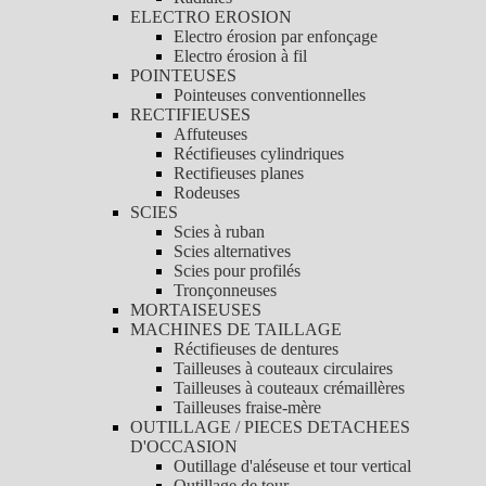
ELECTRO EROSION
Electro érosion par enfonçage
Electro érosion à fil
POINTEUSES
Pointeuses conventionnelles
RECTIFIEUSES
Affuteuses
Réctifieuses cylindriques
Rectifieuses planes
Rodeuses
SCIES
Scies à ruban
Scies alternatives
Scies pour profilés
Tronçonneuses
MORTAISEUSES
MACHINES DE TAILLAGE
Réctifieuses de dentures
Tailleuses à couteaux circulaires
Tailleuses à couteaux crémaillères
Tailleuses fraise-mère
OUTILLAGE / PIECES DETACHEES
D'OCCASION
Outillage d'aléseuse et tour vertical
Outillage de tour