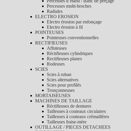
Perceuses d´établi / Banc de perçage
Perceuses multi-broches
Radiales
ELECTRO EROSION
Electro érosion par enfonçage
Electro érosion à fil
POINTEUSES
Pointeuses conventionnelles
RECTIFIEUSES
Affuteuses
Réctifieuses cylindriques
Rectifieuses planes
Rodeuses
SCIES
Scies à ruban
Scies alternatives
Scies pour profilés
Tronçonneuses
MORTAISEUSES
MACHINES DE TAILLAGE
Réctifieuses de dentures
Tailleuses à couteaux circulaires
Tailleuses à couteaux crémaillères
Tailleuses fraise-mère
OUTILLAGE / PIECES DETACHEES