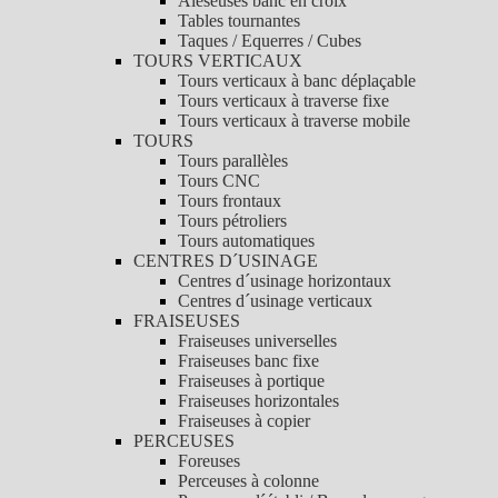
Aléseuses banc en croix
Tables tournantes
Taques / Equerres / Cubes
TOURS VERTICAUX
Tours verticaux à banc déplaçable
Tours verticaux à traverse fixe
Tours verticaux à traverse mobile
TOURS
Tours parallèles
Tours CNC
Tours frontaux
Tours pétroliers
Tours automatiques
CENTRES D´USINAGE
Centres d´usinage horizontaux
Centres d´usinage verticaux
FRAISEUSES
Fraiseuses universelles
Fraiseuses banc fixe
Fraiseuses à portique
Fraiseuses horizontales
Fraiseuses à copier
PERCEUSES
Foreuses
Perceuses à colonne